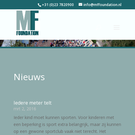
+31 (0)23 7820900
info@mffoundation.nl
Nieuws
Nieuws
Iedere meter telt
mrt 2, 2016
Ieder kind moet kunnen sporten. Voor kinderen met
een beperking is sport extra belangrijk, maar zij kunnen
op een gewone sportclub vaak niet terecht. Het