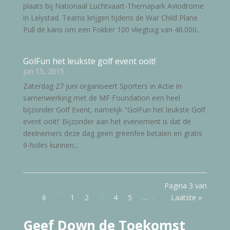
plaats bij Nationaal Luchtvaart-Themapark Aviodrome
in Lelystad. Teams krijgen tijdens de War Child Plane
Pull de kans om een Fokker 100 vliegtuig van 46.000...
GolFun het leukste golf event ooit!
jun 15, 2015
Zaterdag 27 juni organiseert Sporters in Actie in
samenwerking met de MF Foundation een heel
bijzonder Golf Event, namelijk "GolFun het leukste Golf
event ooit!' Bijzonder aan het evenement is dat de
deelnemers deze dag geen greenfee betalen en gratis
9-holes kunnen...
Pagina 3 van
6
«
1
2
3
4
5
...
»
Laatste »
Geef Down de Toekomst